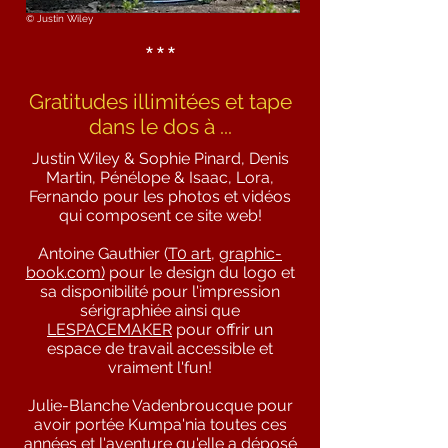
©
Justin Wiley
***
Gratitudes illimitées et tape
dans le dos à ...
Justin Wiley & Sophie Pinard, Denis
Martin, Pénélope & Isaac, Lora,
Fernando pour les photos et vidéos
qui composent ce site web!
Antoine Gauthier (
T0 art
,
graphic-
book.com)
pour le design du logo et
sa disponibilité pour l'impression
sérigraphiée ainsi que
LESPACEMAKER
pour offrir un
espace de travail accessible et
vraiment l'fun!
Julie-Blanche
Vadenbroucque
pour
avoir portée Kumpa'nia toutes ces
années et l'aventure qu'elle a déposé