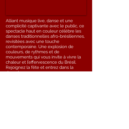
Alliant musique live, danse et une
complicité captivante avec le public, ce
spectacle haut en couleur célèbre les
danses traditionnelles afro-brésiliennes,
revisitées avec une touche
contemporaine. Une explosion de
couleurs, de rythmes et de
mouvements qui vous invite à vivre la
chaleur et l’effervescence du Brésil.
Rejoignez la fête et entrez dans la
danse!